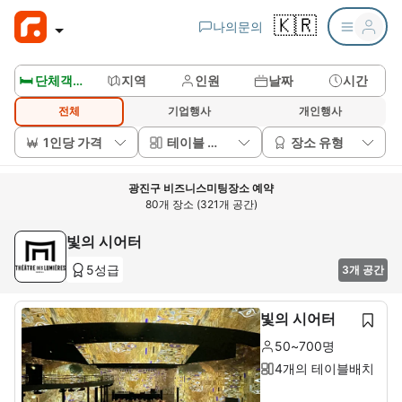
🇰🇷
나의문의
🛏️ 단체객실보기
지역
인원
날짜
시간
전체
기업행사
개인행사
1인당 가격
테이블 배치
장소 유형
광진구 비즈니스미팅장소 예약
80개 장소 (321개 공간)
빛의 시어터
5성급
3개 공간
빛의 시어터
50~700명
4개의 테이블배치