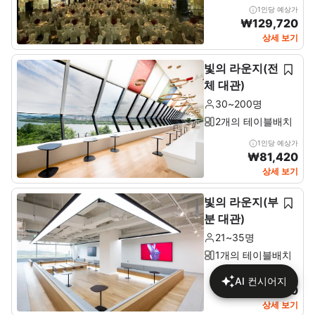
1인당 예상가
₩
129,720
상세 보기
빛의 라운지(전
체 대관)
30~200명
2개의 테이블배치
1인당 예상가
₩
81,420
상세 보기
빛의 라운지(부
분 대관)
21~35명
1개의 테이블배치
1인당 예상가
AI 컨시어지
₩
78,190
상세 보기