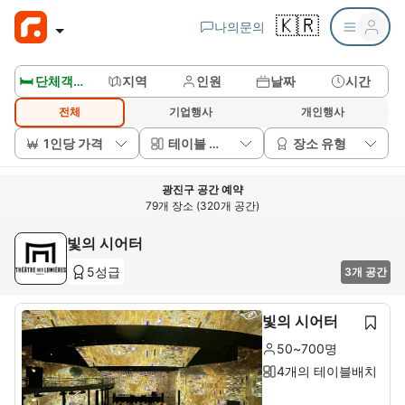
🇰🇷
나의문의
🛏️ 단체객실보기
지역
인원
날짜
시간
전체
기업행사
개인행사
1인당 가격
테이블 배치
장소 유형
광진구 공간 예약
79개 장소 (320개 공간)
빛의 시어터
5성급
3개 공간
빛의 시어터
50~700명
4개의 테이블배치