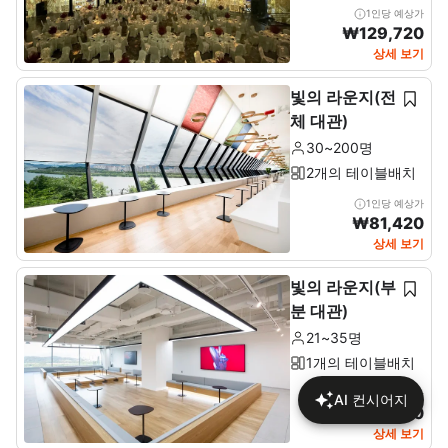
1인당 예상가
₩
129,720
상세 보기
빛의 라운지(전
체 대관)
30~200명
2개의 테이블배치
1인당 예상가
₩
81,420
상세 보기
빛의 라운지(부
분 대관)
21~35명
1개의 테이블배치
1인당 예상가
AI 컨시어지
₩
78,190
상세 보기