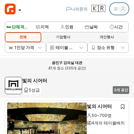
🇰🇷
나의문의
🛏️ 단체객실보기
지역
인원
날짜
시간
전체
기업행사
개인행사
1인당 가격
테이블 배치
장소 유형
광진구 강의실 대관
81개 장소 (335개 공간)
빛의 시어터
5성급
3개 공간
빛의 시어터
50~700명
4개의 테이블배치