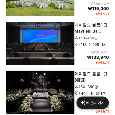
1인당 예상가
₩
119,000
상세 보기
메이필드 볼룸(
Mayfield Ballr
oom)
150~450명
7개의 테이블배치
1인당 예상가
₩
138,940
상세 보기
메이필드 볼룸
(웨딩)
250~380명
1개의 테이블배치
AI 컨시어지
상세에서 가격 확인
상세 보기