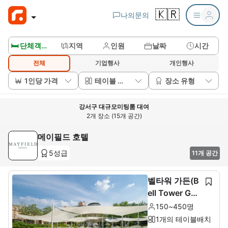
🇰🇷
나의문의
🛏️ 단체객실보기
지역
인원
날짜
시간
전체
기업행사
개인행사
1인당 가격
테이블 배치
장소 유형
강서구 대규모미팅룸 대여
2개 장소 (15개 공간)
메이필드 호텔
5성급
11개 공간
벨타워 가든(B
ell Tower Gar
den)
150~450명
1개의 테이블배치