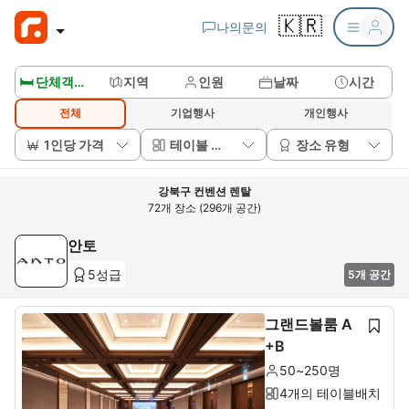
🇰🇷
나의문의
🛏️ 단체객실보기
지역
인원
날짜
시간
전체
기업행사
개인행사
1인당 가격
테이블 배치
장소 유형
강북구 컨벤션 렌탈
72개 장소 (296개 공간)
안토
5성급
5개 공간
그랜드볼룸 A
+B
50~250명
4개의 테이블배치