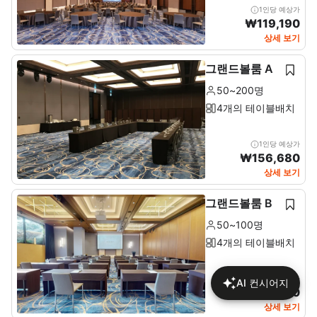
1인당 예상가
₩
119,190
상세 보기
그랜드볼룸 A
50~200명
4개의 테이블배치
1인당 예상가
₩
156,680
상세 보기
그랜드볼룸 B
50~100명
4개의 테이블배치
1인당 예상가
AI 컨시어지
₩
120,900
상세 보기