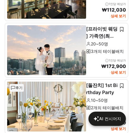
1인당 예상가
₩
112,030
상세 보기
[프라이빗 웨딩
] 가족연(최소2
0~최대 50인)
20~50명
3개의 테이블배치
1인당 예상가
₩
172,900
상세 보기
[돌잔치] 1st Bi
후기
rthday Party
10~50명
2개의 테이블배치
1인당 예상가
AI 컨시어지
₩
137,680
상세 보기