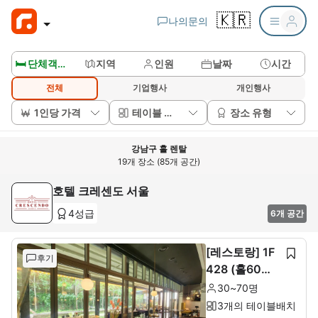
🇰🇷
나의문의
🛏️ 단체객실보기
지역
인원
날짜
시간
전체
기업행사
개인행사
1인당 가격
테이블 배치
장소 유형
강남구 홀 렌탈
19개 장소 (85개 공간)
호텔 크레센도 서울
4성급
6개 공간
[레스토랑] 1F
후기
428 (홀60석+
룸10석)
30~70명
3개의 테이블배치