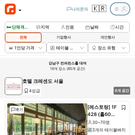
🇰🇷
나의문의
🛏️ 단체객실보기
지역
인원
날짜
시간
전체
기업행사
개인행사
1인당 가격
테이블 배치
장소 유형
강남구 컨퍼런스홀 대여
19개 장소 (85개 공간)
호텔 크레센도 서울
4성급
6개 공간
[레스토랑] 1F
후기
428 (홀60석+
룸10석)
30~70명
3개의 테이블배치