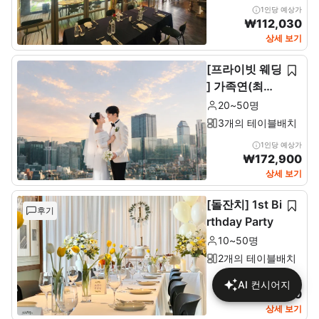
1인당 예상가
₩
112,030
상세 보기
[프라이빗 웨딩
] 가족연(최소2
0~최대 50인)
20~50명
3개의 테이블배치
1인당 예상가
₩
172,900
상세 보기
[돌잔치] 1st Bi
후기
rthday Party
10~50명
2개의 테이블배치
1인당 예상가
AI 컨시어지
₩
137,680
상세 보기