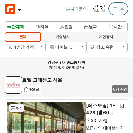
🇰🇷
나의문의
🛏️ 단체객실보기
지역
인원
날짜
시간
전체
기업행사
개인행사
1인당 가격
테이블 배치
장소 유형
강남구 컨퍼런스룸 대여
20개 장소 (86개 공간)
호텔 크레센도 서울
4성급
6개 공간
[레스토랑] 1F
후기
428 (홀60석+
룸10석)
30~70명
3개의 테이블배치