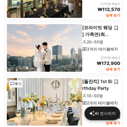
1인당 예상가
₩
112,570
상세 보기
[프라이빗 웨딩
] 가족연(최소2
0~최대 50인)
20~50명
3개의 테이블배치
1인당 예상가
₩
172,900
상세 보기
[돌잔치] 1st Bi
후기
rthday Party
10~50명
2개의 테이블배치
1인당 예상가
AI 컨시어지
₩
137,680
상세 보기