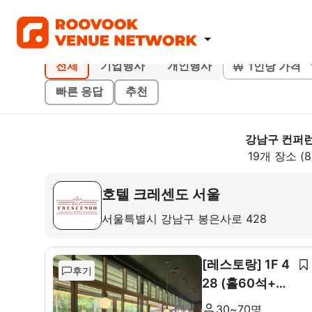
1인당 가격
전체
기업행사
개인행사
빠른 응답
추천
강남구 컨퍼
19개 장소 (
호텔 크레센도 서울
서울특별시 강남구 봉은사로 428
[레스토랑] 1F 4
후기
28 (홀60석+룸
10석)
30~70명