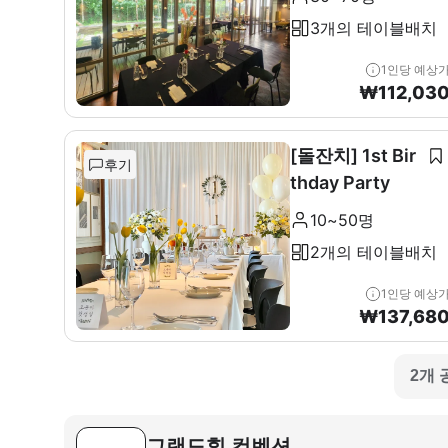
3개의 테이블배치
1인당 예상
₩
112,03
[돌잔치] 1st Bir
후기
thday Party
10~50명
2개의 테이블배치
1인당 예상
₩
137,68
2개 
그랜드힐 컨벤션