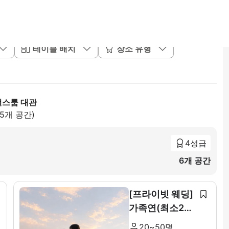
테이블 배치
장소 유형
런스룸 대관
85개 공간)
4성급
6개 공간
[프라이빗 웨딩]
가족연(최소20~
최대 50인)
20~50명