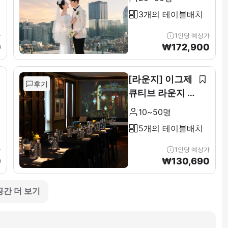
3개의 테이블배치
가
1인당 예상가
0
₩
172,900
[라운지] 이그제
후기
큐티브 라운지 &
테라스 전층(11F
10~50명
)
5개의 테이블배치
가
1인당 예상가
0
₩
130,690
공간 더 보기