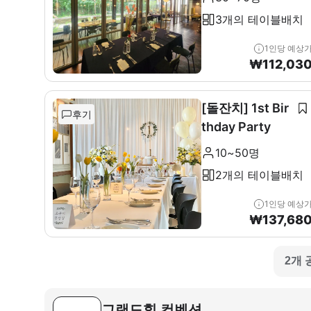
3개의 테이블배치
1인당 예상
₩
112,03
[돌잔치] 1st Bir
후기
thday Party
10~50명
2개의 테이블배치
1인당 예상
₩
137,68
2개 
그랜드힐 컨벤션