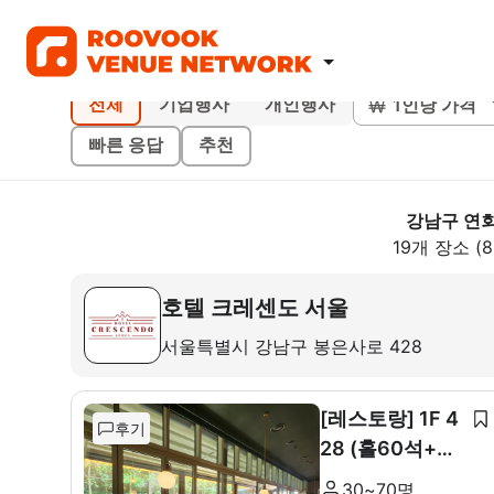
1인당 가격
전체
기업행사
개인행사
빠른 응답
추천
강남구 연
19개 장소 (
호텔 크레센도 서울
서울특별시 강남구 봉은사로 428
[레스토랑] 1F 4
후기
28 (홀60석+룸
10석)
30~70명