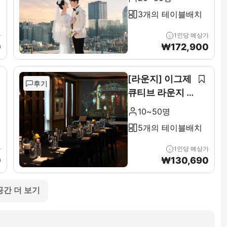
3개의 테이블배치
가
1인당 예상가
0
₩
172,900
[라운지] 이그제
후기
큐티브 라운지 &
테라스 전층(11F
10~50명
)
5개의 테이블배치
가
1인당 예상가
0
₩
130,690
공간 더 보기