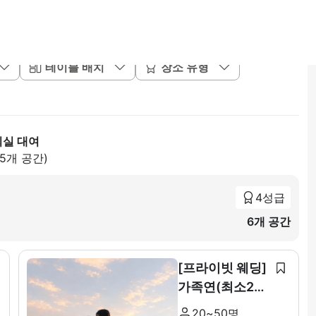
테이블 배치
장소 유형
회실 대여
85개 공간)
4성급
6개 공간
[프라이빗 웨딩]
가족연(최소20~
최대 50인)
20~50명