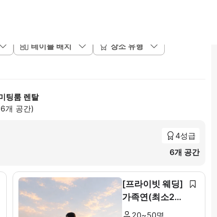
테이블 배치
장소 유형
미팅룸 렌탈
86개 공간)
4성급
6개 공간
[프라이빗 웨딩]
가족연(최소20~
최대 50인)
20~50명