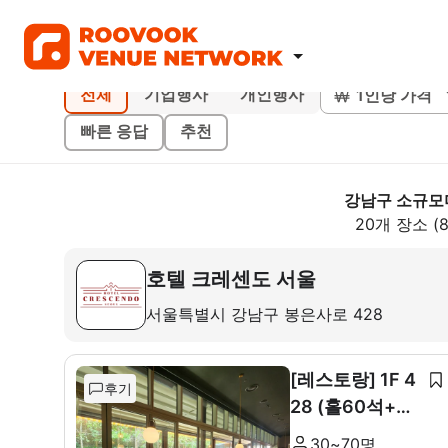
1인당 가격
전체
기업행사
개인행사
빠른 응답
추천
강남구 소규모
20개 장소 (
호텔 크레센도 서울
서울특별시 강남구 봉은사로 428
[레스토랑] 1F 4
후기
28 (홀60석+룸
10석)
30~70명