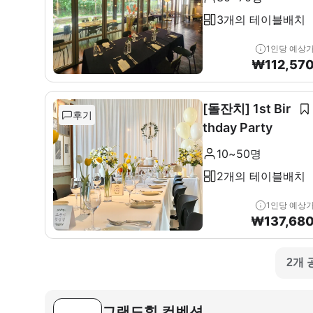
3개의 테이블배치
1인당 예상
₩
112,57
[돌잔치] 1st Bir
후기
thday Party
10~50명
2개의 테이블배치
1인당 예상
₩
137,68
2개 
그랜드힐 컨벤션