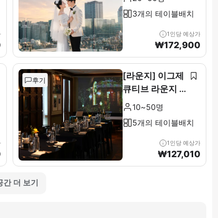
3개의 테이블배치
가
1인당 예상가
0
₩
172,900
[라운지] 이그제
후기
큐티브 라운지 &
테라스 전층(11F
10~50명
)
5개의 테이블배치
가
1인당 예상가
0
₩
127,010
공간 더 보기