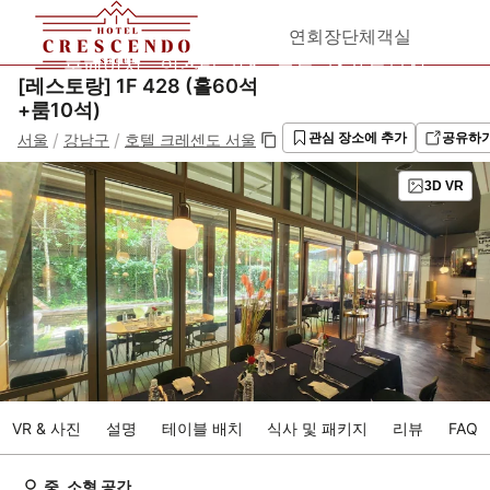
연회장
단체객실
홈페이지
인스타그램
블로그&프로모션
[레스토랑] 1F 428 (홀60석
+룸10석)
/
/
서울
강남구
호텔 크레센도 서울
관심 장소에 추가
공유하
3D VR
VR & 사진
설명
테이블 배치
식사 및 패키지
리뷰
FAQ
중, 소형 공간