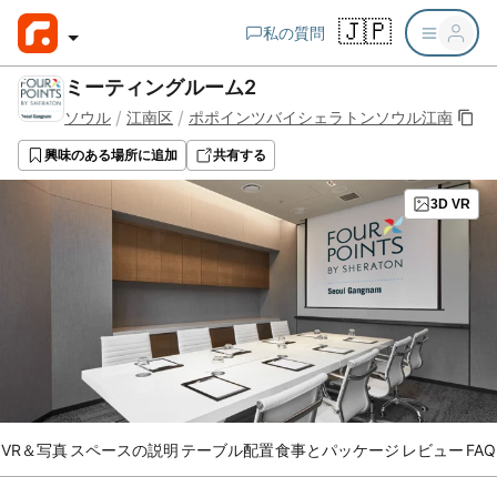
🇯🇵
私の質問
ミーティングルーム2
/
/
ソウル
江南区
ポポインツバイシェラトンソウル江南
興味のある場所に追加
共有する
3D VR
VR＆写真
スペースの説明
テーブル配置
食事とパッケージ
レビュー
FAQ