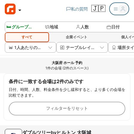
🇯🇵
私の質問
🛏️ グループルームを見る
地域
人数
日付
すべて
企業イベント
個人イ
1人あたりの価格
テーブルレイアウト
場所タ
大阪府 ホール 予約
1件の会場 (2件のスペース)
条件に一致する会場は2件のみです
日付、時間、人数、料金条件を少し緩和すると、より多くの会場を
比較できます。
フィルターをリセット
ダブルツリーbyヒルトン 大阪城