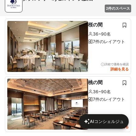
2件のスペース
桜の間
36~90名
7件のレイアウト
詳細で価格を確認
詳細を見る
桃の間
36~90名
7件のレイアウト
AIコンシェルジュ
詳細で価格を確認
詳細を見る