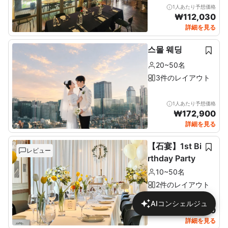
1人あたり予想価格
₩
112,030
詳細を見る
스몰 웨딩
20~50名
3件のレイアウト
1人あたり予想価格
₩
172,900
詳細を見る
【石宴】1st Bi
レビュー
rthday Party
10~50名
2件のレイアウト
1人あたり予想価格
AIコンシェルジュ
₩
137,680
詳細を見る