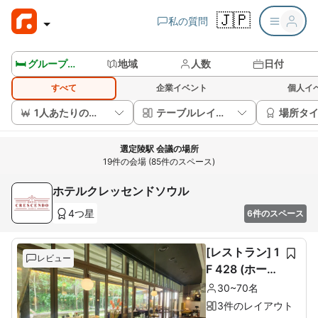
🇯🇵
私の質問
🛏️ グループルームを見る
地域
人数
日付
すべて
企業イベント
個人イ
1人あたりの価格
テーブルレイアウト
場所タ
選定陵駅 会議の場所
19件の会場 (85件のスペース)
ホテルクレッセンドソウル
4つ星
6件のスペース
[レストラン] 1
レビュー
F 428 (ホール
60席+ルーム1
30~70名
0席)
3件のレイアウト