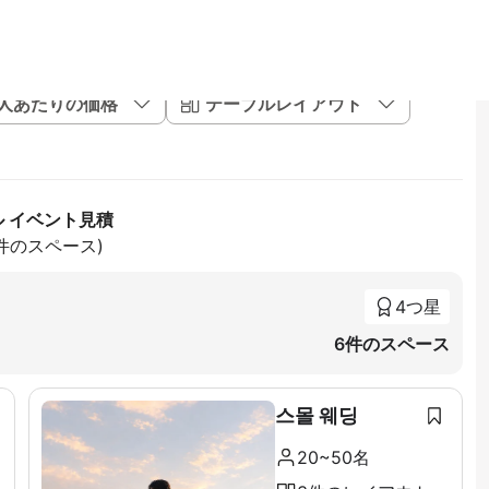
1人あたりの価格
テーブルレイアウト
ル イベント見積
4件のスペース)
4つ星
6件のスペース
스몰 웨딩
20~50名