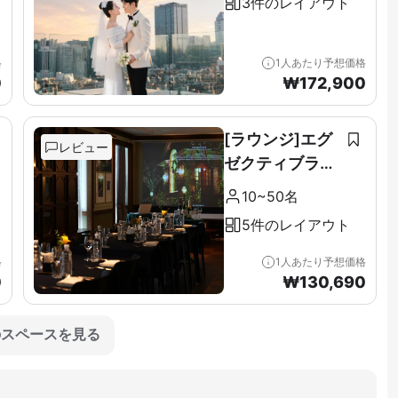
3件のレイアウト
格
1人あたり予想価格
0
₩
172,900
[ラウンジ]エグ
レビュー
ゼクティブラウ
ンジ＆テラス全
10~50名
階（11F）
5件のレイアウト
格
1人あたり予想価格
0
₩
130,690
のスペースを見る