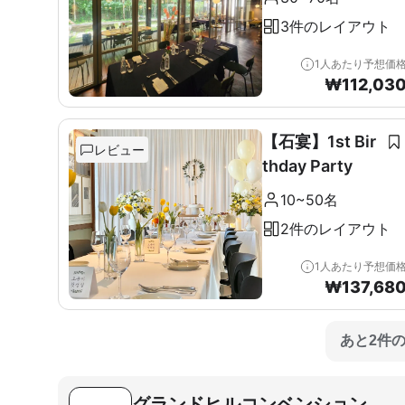
3件のレイアウト
1人あたり予想価
₩
112,03
【石宴】1st Bir
レビュー
thday Party
10~50名
2件のレイアウト
1人あたり予想価
₩
137,68
あと2件
グランドヒルコンベンション