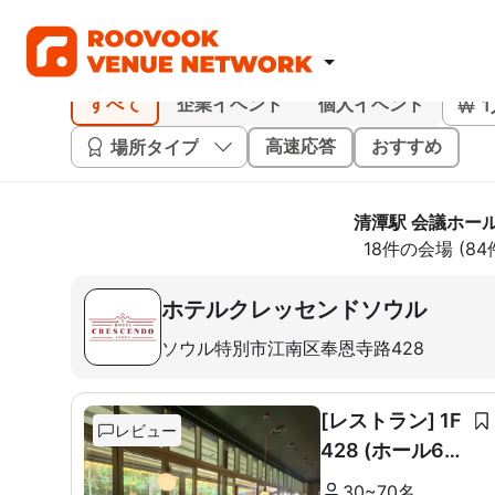
すべて
企業イベント
個人イベント
場所タイプ
高速応答
おすすめ
清潭駅 会議ホー
18件の会場 (8
ホテルクレッセンドソウル
ソウル特別市江南区奉恩寺路428
[レストラン] 1F
レビュー
428 (ホール60
席+ルーム10席)
30~70名