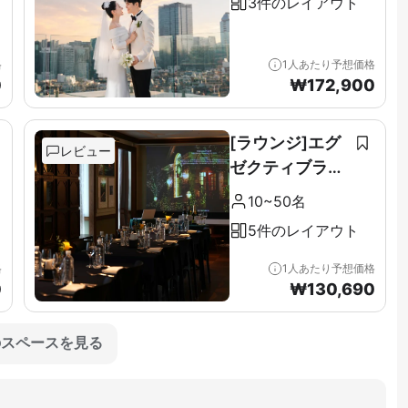
3件のレイアウト
格
1人あたり予想価格
0
₩
172,900
[ラウンジ]エグ
レビュー
ゼクティブラウ
ンジ＆テラス全
10~50名
階（11F）
5件のレイアウト
格
1人あたり予想価格
0
₩
130,690
のスペースを見る