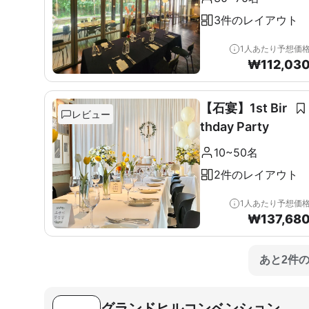
3件のレイアウト
1人あたり予想価
₩
112,03
【石宴】1st Bir
レビュー
thday Party
10~50名
2件のレイアウト
1人あたり予想価
₩
137,68
あと2件
グランドヒルコンベンション