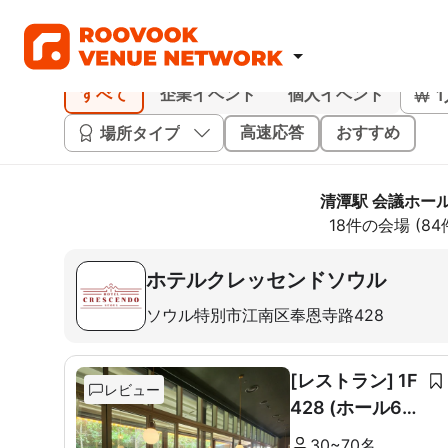
すべて
企業イベント
個人イベント
場所タイプ
高速応答
おすすめ
清潭駅 会議ホー
18件の会場 (8
ホテルクレッセンドソウル
ソウル特別市江南区奉恩寺路428
[レストラン] 1F
レビュー
428 (ホール60
席+ルーム10席)
30~70名