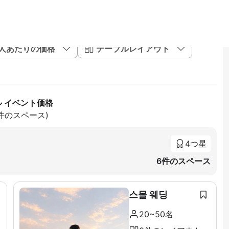
1人あたりの価格
テーブルレイアウト
ル イベント価格
4件のスペース)
4つ星
6件のスペース
스몰 웨딩
20~50名