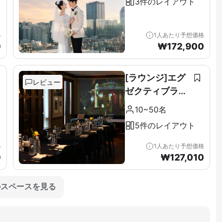
3件のレイアウト
格
1人あたり予想価格
0
₩
172,900
[ラウンジ]エグ
レビュー
ゼクティブラウ
ンジ＆テラス全
10~50名
階（11F）
5件のレイアウト
格
1人あたり予想価格
0
₩
127,010
のスペースを見る