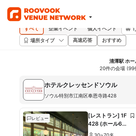
すべて
企業イベント
個人イベント
場所タイプ
高速応答
おすすめ
清潭駅 ホー
20件の会場 (9
ホテルクレッセンドソウル
ソウル特別市江南区奉恩寺路428
[レストラン] 1F
レビュー
428 (ホール60
席+ルーム10席)
30~70名