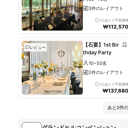
3件のレイアウト
1人あたり予想価
₩
112,57
【石宴】1st Bir
レビュー
thday Party
10~50名
2件のレイアウト
1人あたり予想価
₩
137,68
あと2件
グランドヒルコンベンション