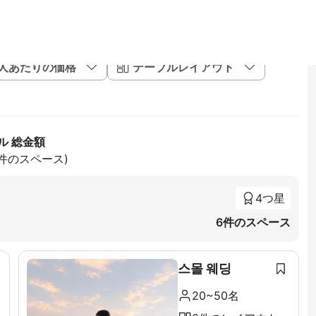
1人あたりの価格
テーブルレイアウト
ル 総金額
9件のスペース)
4つ星
6件のスペース
스몰 웨딩
20~50名