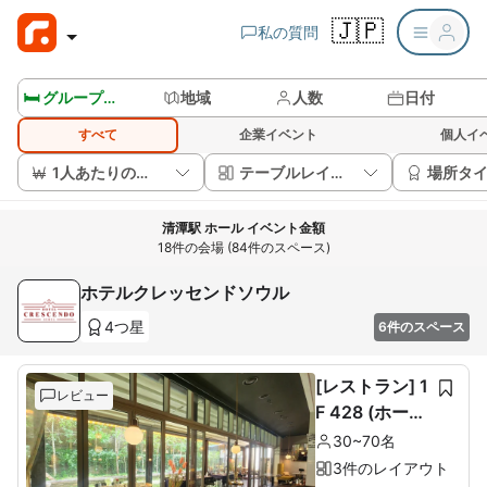
🇯🇵
私の質問
🛏️ グループルームを見る
地域
人数
日付
すべて
企業イベント
個人イ
1人あたりの価格
テーブルレイアウト
場所タ
清潭駅 ホール イベント金額
18件の会場 (84件のスペース)
ホテルクレッセンドソウル
4つ星
6件のスペース
[レストラン] 1
レビュー
F 428 (ホール
60席+ルーム1
30~70名
0席)
3件のレイアウト