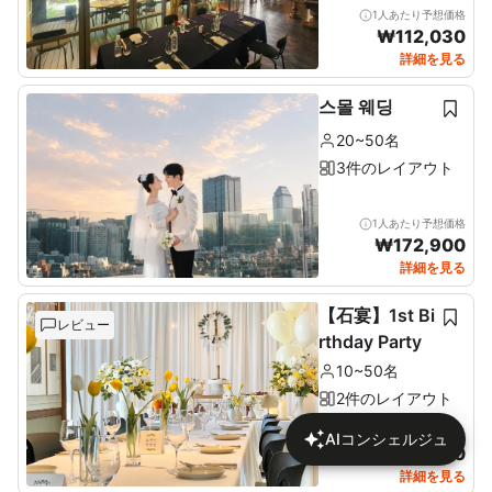
1人あたり予想価格
₩
112,030
詳細を見る
스몰 웨딩
20~50名
3件のレイアウト
1人あたり予想価格
₩
172,900
詳細を見る
【石宴】1st Bi
レビュー
rthday Party
10~50名
2件のレイアウト
1人あたり予想価格
AIコンシェルジュ
₩
137,680
詳細を見る