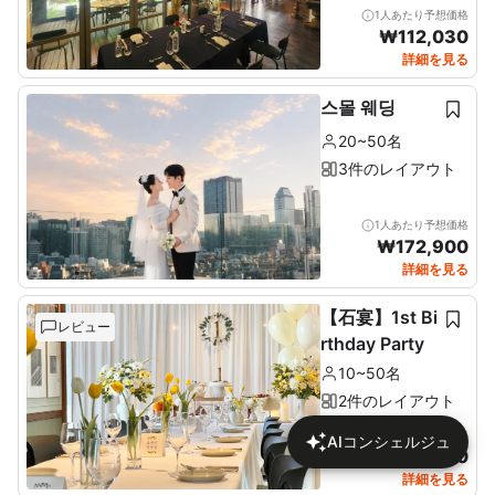
1人あたり予想価格
₩
112,030
詳細を見る
스몰 웨딩
20~50名
3件のレイアウト
1人あたり予想価格
₩
172,900
詳細を見る
【石宴】1st Bi
レビュー
rthday Party
10~50名
2件のレイアウト
1人あたり予想価格
AIコンシェルジュ
₩
137,680
詳細を見る