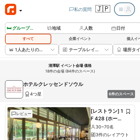
🇯🇵
私の質問
🛏️ グループルームを見る
地域
人数
日付
すべて
企業イベント
個人イ
1人あたりの価格
テーブルレイアウト
場所タ
清潭駅 イベント会場 価格
18件の会場 (84件のスペース)
ホテルクレッセンドソウル
4つ星
6件のスペース
[レストラン] 1
レビュー
F 428 (ホール
60席+ルーム1
30~70名
0席)
3件のレイアウト