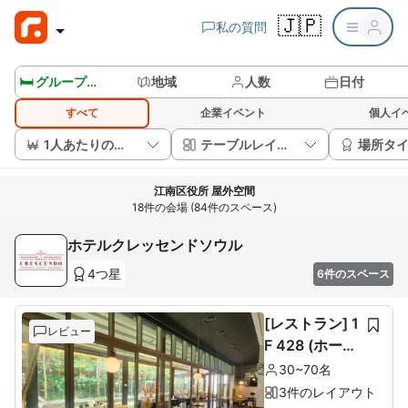
🇯🇵
私の質問
🛏️ グループルームを見る
地域
人数
日付
すべて
企業イベント
個人イ
1人あたりの価格
テーブルレイアウト
場所タ
江南区役所 屋外空間
18件の会場 (84件のスペース)
ホテルクレッセンドソウル
4つ星
6件のスペース
[レストラン] 1
レビュー
F 428 (ホール
60席+ルーム1
30~70名
0席)
3件のレイアウト