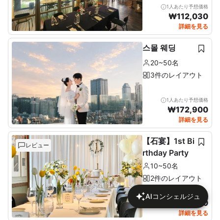
1人あたり予想価格
₩
112,030
詳細を見る
스몰 웨딩
20~50名
3件のレイアウト
1人あたり予想価格
₩
172,900
詳細を見る
【石宴】1st Bi
レビュー
rthday Party
10~50名
2件のレイアウト
1人あたり予想価格
AIコンシェルジュ
₩
137,680
詳細を見る