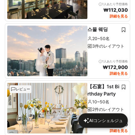
1人あたり予想価格
₩
112,030
詳細を見る
스몰 웨딩
20~50名
3件のレイアウト
1人あたり予想価格
₩
172,900
詳細を見る
【石宴】1st Bi
レビュー
rthday Party
10~50名
2件のレイアウト
1人あたり予想価格
AIコンシェルジュ
₩
137,680
詳細を見る