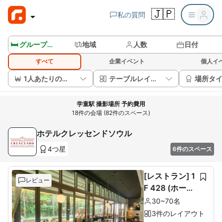
🇯🇵
私の質問
🛏️ グループルームを見る
地域
人数
日付
すべて
企業イベント
個人イ
1人あたりの価格
テーブルレイアウト
場所タ
学童駅 撮影場所 予約費用
18件の会場 (82件のスペース)
ホテルクレッセンドソウル
4つ星
6件のスペース
[レストラン] 1
レビュー
F 428 (ホール
60席+ルーム1
30~70名
0席)
3件のレイアウト