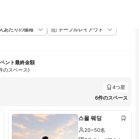
1人あたりの価格
テーブルレイアウト
イベント最終金額
7件のスペース)
4つ星
6件のスペース
스몰 웨딩
20~50名