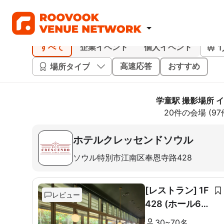
すべて
企業イベント
個人イベント
場所タイプ
高速応答
おすすめ
学童駅 撮影場所 
20件の会場 (9
ホテルクレッセンドソウル
ソウル特別市江南区奉恩寺路428
[レストラン] 1F
レビュー
428 (ホール60
席+ルーム10席)
30~70名