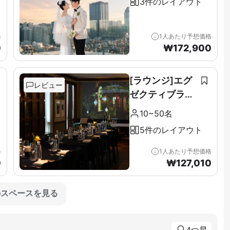
3件のレイアウト
格
1人あたり予想価格
0
₩
172,900
[ラウンジ]エグ
レビュー
ゼクティブラウ
ンジ＆テラス全
10~50名
階（11F）
5件のレイアウト
格
1人あたり予想価格
0
₩
127,010
のスペースを見る