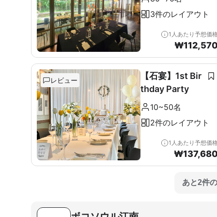
3件のレイアウト
1人あたり予想価
₩
112,57
【石宴】1st Bir
レビュー
thday Party
10~50名
2件のレイアウト
1人あたり予想価
₩
137,68
あと2件
ボコソウル江南