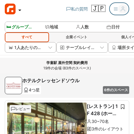
🇯🇵
私の質問
🛏️ グループルームを見る
地域
人数
日付
すべて
企業イベント
個人イ
1人あたりの価格
テーブルレイアウト
場所タ
学童駅 屋外空間 契約費用
19件の会場 (83件のスペース)
ホテルクレッセンドソウル
4つ星
6件のスペース
[レストラン] 1
レビュー
F 428 (ホール
60席+ルーム1
30~70名
0席)
3件のレイアウト