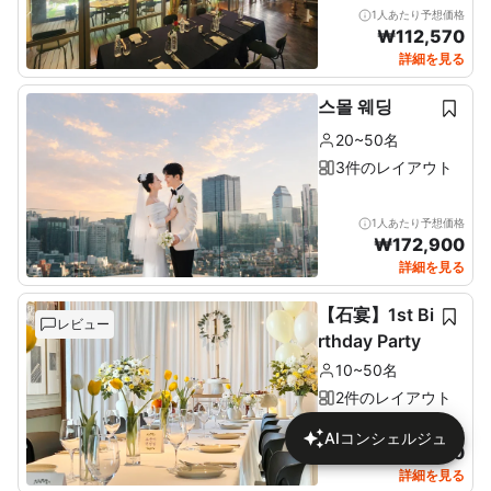
1人あたり予想価格
₩
112,570
詳細を見る
스몰 웨딩
20~50名
3件のレイアウト
1人あたり予想価格
₩
172,900
詳細を見る
【石宴】1st Bi
レビュー
rthday Party
10~50名
2件のレイアウト
1人あたり予想価格
AIコンシェルジュ
₩
137,680
詳細を見る