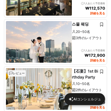
1人あたり予想価格
₩
112,570
詳細を見る
스몰 웨딩
20~50名
3件のレイアウト
1人あたり予想価格
₩
172,900
詳細を見る
【石宴】1st Bi
レビュー
rthday Party
10~50名
2件のレイアウト
1人あたり予想価格
AIコンシェルジュ
₩
137,680
詳細を見る