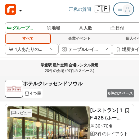
🇯🇵
私の質問
🛏️ グループルームを見る
地域
人数
日付
すべて
企業イベント
個人イ
1人あたりの価格
テーブルレイアウト
場所タ
学童駅 屋外空間 会場レンタル費用
20件の会場 (97件のスペース)
ホテルクレッセンドソウル
4つ星
6件のスペース
[レストラン] 1
レビュー
F 428 (ホール
60席+ルーム1
30~70名
0席)
3件のレイアウト