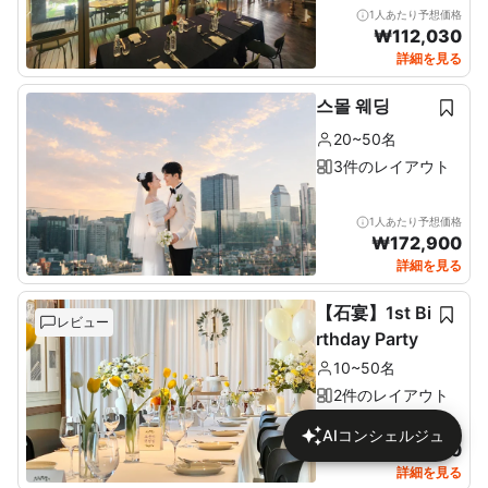
1人あたり予想価格
₩
112,030
詳細を見る
스몰 웨딩
20~50名
3件のレイアウト
1人あたり予想価格
₩
172,900
詳細を見る
【石宴】1st Bi
レビュー
rthday Party
10~50名
2件のレイアウト
1人あたり予想価格
AIコンシェルジュ
₩
137,680
詳細を見る