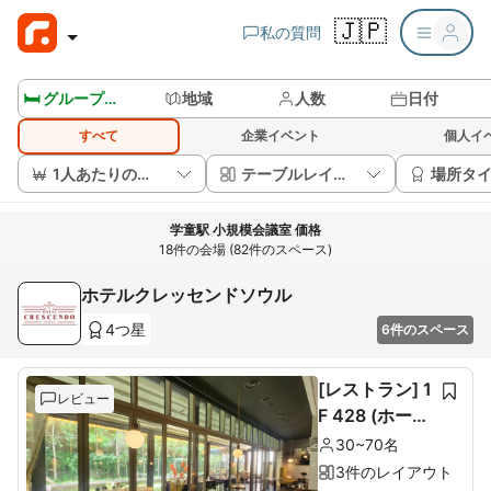
🇯🇵
私の質問
🛏️ グループルームを見る
地域
人数
日付
すべて
企業イベント
個人イ
1人あたりの価格
テーブルレイアウト
場所タ
学童駅 小規模会議室 価格
18件の会場 (82件のスペース)
ホテルクレッセンドソウル
4つ星
6件のスペース
[レストラン] 1
レビュー
F 428 (ホール
60席+ルーム1
30~70名
0席)
3件のレイアウト