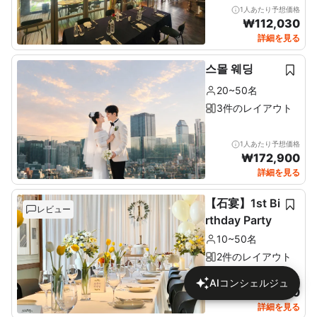
1人あたり予想価格
₩
112,030
詳細を見る
스몰 웨딩
20~50名
3件のレイアウト
1人あたり予想価格
₩
172,900
詳細を見る
【石宴】1st Bi
レビュー
rthday Party
10~50名
2件のレイアウト
1人あたり予想価格
AIコンシェルジュ
₩
137,680
詳細を見る