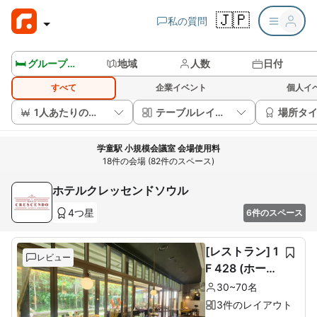
🇯🇵
私の質問
🛏️ グループルームを見る
地域
人数
日付
すべて
企業イベント
個人イ
1人あたりの価格
テーブルレイアウト
場所タ
学童駅 小規模会議室 会場使用料
18件の会場 (82件のスペース)
ホテルクレッセンドソウル
4つ星
6件のスペース
[レストラン] 1
レビュー
F 428 (ホール
60席+ルーム1
30~70名
0席)
3件のレイアウト