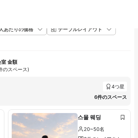
1人あたりの価格
テーブルレイアウト
会室 金額
2件のスペース)
4つ星
6件のスペース
스몰 웨딩
20~50名