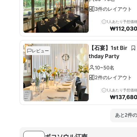
3件のレイアウト
1人あたり予想価
₩
112,03
【石宴】1st Bir
レビュー
thday Party
10~50名
2件のレイアウト
1人あたり予想価
₩
137,68
あと2件
ボコソウル江南