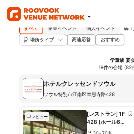
すべて
企業イベント
個人イベント
場所タイプ
高速応答
おすすめ
学童駅 宴
18件の会場 (8
ホテルクレッセンドソウル
ソウル特別市江南区奉恩寺路428
[レストラン] 1F
レビュー
428 (ホール60
席+ルーム10席)
30~70名