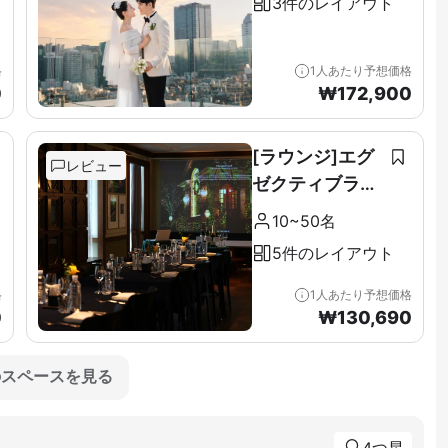
3件のレイアウト
格
1人あたり予想価格
0
₩
172,900
[ラウンジ]エグ
レビュー
ゼクティブラウ
ンジ＆テラス全
10~50名
階（11F）
5件のレイアウト
格
1人あたり予想価格
0
₩
130,690
のスペースを見る