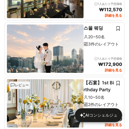
1人あたり予想価格
₩
112,570
詳細を見る
스몰 웨딩
20~50名
3件のレイアウト
1人あたり予想価格
₩
172,900
詳細を見る
【石宴】1st Bi
レビュー
rthday Party
10~50名
2件のレイアウト
1人あたり予想価格
AIコンシェルジュ
₩
137,680
詳細を見る