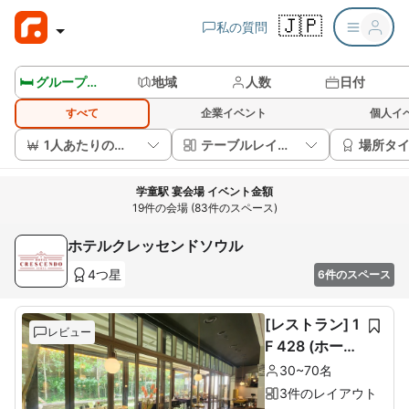
🇯🇵
私の質問
🛏️ グループルームを見る
地域
人数
日付
すべて
企業イベント
個人イ
1人あたりの価格
テーブルレイアウト
場所タ
学童駅 宴会場 イベント金額
19件の会場 (83件のスペース)
ホテルクレッセンドソウル
4つ星
6件のスペース
[レストラン] 1
レビュー
F 428 (ホール
60席+ルーム1
30~70名
0席)
3件のレイアウト