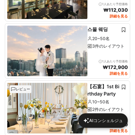
1人あたり予想価格
₩
112,030
詳細を見る
스몰 웨딩
20~50名
3件のレイアウト
1人あたり予想価格
₩
172,900
詳細を見る
【石宴】1st Bi
レビュー
rthday Party
10~50名
2件のレイアウト
1人あたり予想価格
AIコンシェルジュ
₩
137,680
詳細を見る