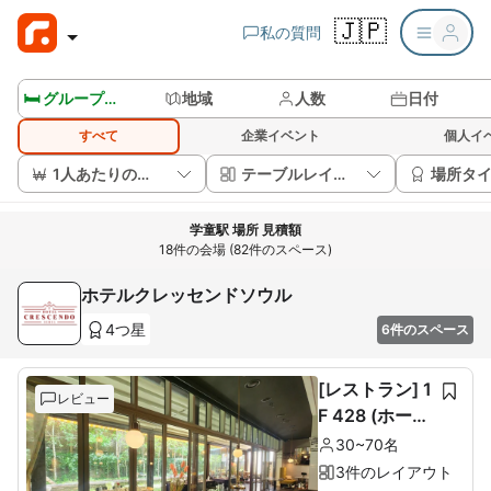
🇯🇵
私の質問
🛏️ グループルームを見る
地域
人数
日付
すべて
企業イベント
個人イ
1人あたりの価格
テーブルレイアウト
場所タ
学童駅 場所 見積額
18件の会場 (82件のスペース)
ホテルクレッセンドソウル
4つ星
6件のスペース
[レストラン] 1
レビュー
F 428 (ホール
60席+ルーム1
30~70名
0席)
3件のレイアウト