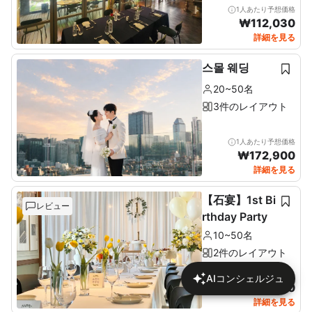
1人あたり予想価格
₩
112,030
詳細を見る
스몰 웨딩
20~50名
3件のレイアウト
1人あたり予想価格
₩
172,900
詳細を見る
【石宴】1st Bi
レビュー
rthday Party
10~50名
2件のレイアウト
1人あたり予想価格
AIコンシェルジュ
₩
137,680
詳細を見る