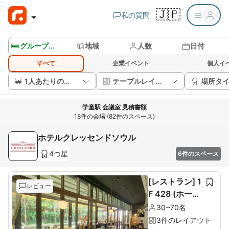
🇯🇵
私の質問
🛏️ グループルームを見る
地域
人数
日付
すべて
企業イベント
個人イ
1人あたりの価格
テーブルレイアウト
場所タ
学童駅 会議室 見積書額
18件の会場 (82件のスペース)
ホテルクレッセンドソウル
4つ星
6件のスペース
[レストラン] 1
レビュー
F 428 (ホール
60席+ルーム1
30~70名
0席)
3件のレイアウト