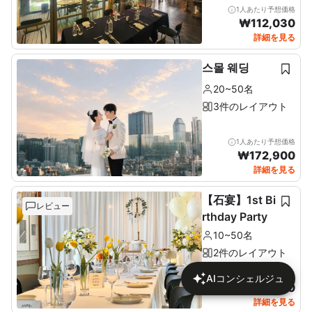
1人あたり予想価格
₩
112,030
詳細を見る
스몰 웨딩
20~50名
3件のレイアウト
1人あたり予想価格
₩
172,900
詳細を見る
【石宴】1st Bi
レビュー
rthday Party
10~50名
2件のレイアウト
1人あたり予想価格
AIコンシェルジュ
₩
137,680
詳細を見る