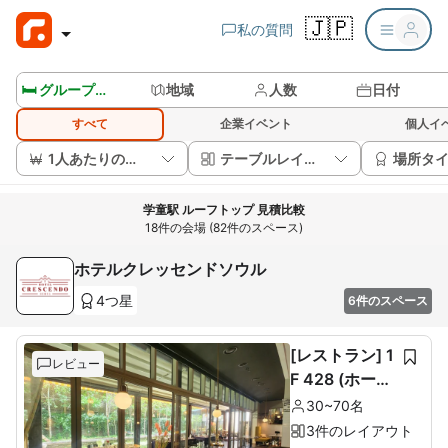
🇯🇵
私の質問
🛏️ グループルームを見る
地域
人数
日付
すべて
企業イベント
個人イ
1人あたりの価格
テーブルレイアウト
場所タ
学童駅 ルーフトップ 見積比較
18件の会場 (82件のスペース)
ホテルクレッセンドソウル
4つ星
6件のスペース
[レストラン] 1
レビュー
F 428 (ホール
60席+ルーム1
30~70名
0席)
3件のレイアウト