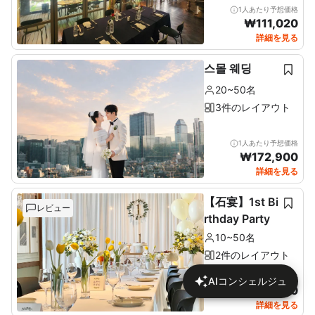
1人あたり予想価格
₩
111,020
詳細を見る
스몰 웨딩
20~50名
3件のレイアウト
1人あたり予想価格
₩
172,900
詳細を見る
【石宴】1st Bi
レビュー
rthday Party
10~50名
2件のレイアウト
1人あたり予想価格
AIコンシェルジュ
₩
137,680
詳細を見る