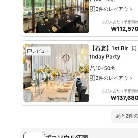
3件のレイアウト
1人あたり予想価
₩
112,57
【石宴】1st Bir
レビュー
thday Party
10~50名
2件のレイアウト
1人あたり予想価
₩
137,68
あと2件
ボコソウル江南