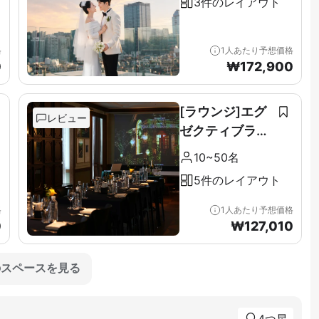
3件のレイアウト
格
1人あたり予想価格
0
₩
172,900
[ラウンジ]エグ
レビュー
ゼクティブラウ
ンジ＆テラス全
10~50名
階（11F）
5件のレイアウト
格
1人あたり予想価格
0
₩
127,010
のスペースを見る