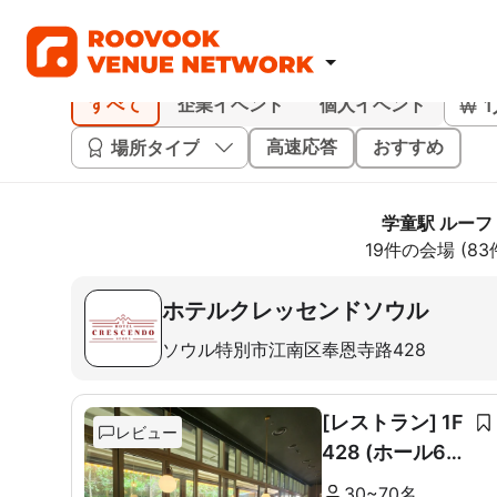
すべて
企業イベント
個人イベント
場所タイプ
高速応答
おすすめ
学童駅 ルーフ
19件の会場 (8
ホテルクレッセンドソウル
ソウル特別市江南区奉恩寺路428
[レストラン] 1F
レビュー
428 (ホール60
席+ルーム10席)
30~70名