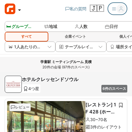
🇯🇵
私の質問
🛏️ グループルームを見る
地域
人数
日付
すべて
企業イベント
個人イ
1人あたりの価格
テーブルレイアウト
場所タ
学童駅 ミーティングルーム 見積
20件の会場 (97件のスペース)
ホテルクレッセンドソウル
4つ星
6件のスペース
[レストラン] 1
レビュー
F 428 (ホール
60席+ルーム1
30~70名
0席)
3件のレイアウト