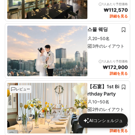
1人あたり予想価格
₩
112,570
詳細を見る
스몰 웨딩
20~50名
3件のレイアウト
1人あたり予想価格
₩
172,900
詳細を見る
【石宴】1st Bi
レビュー
rthday Party
10~50名
2件のレイアウト
1人あたり予想価格
AIコンシェルジュ
₩
137,680
詳細を見る