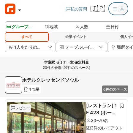
🇯🇵
私の質問
🛏️ グループルームを見る
地域
人数
日付
すべて
企業イベント
個人イ
1人あたりの価格
テーブルレイアウト
場所タ
学童駅 セミナー室 確定料金
20件の会場 (97件のスペース)
ホテルクレッセンドソウル
4つ星
6件のスペース
[レストラン] 1
レビュー
F 428 (ホール
60席+ルーム1
30~70名
0席)
3件のレイアウト