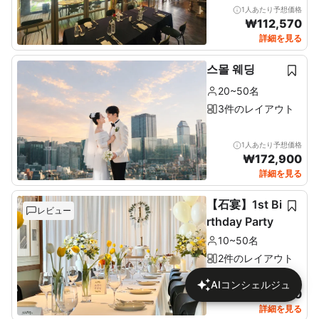
1人あたり予想価格
₩
112,570
詳細を見る
스몰 웨딩
20~50名
3件のレイアウト
1人あたり予想価格
₩
172,900
詳細を見る
【石宴】1st Bi
レビュー
rthday Party
10~50名
2件のレイアウト
1人あたり予想価格
AIコンシェルジュ
₩
137,680
詳細を見る