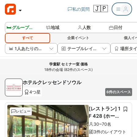
🇯🇵
私の質問
🛏️ グループルームを見る
地域
人数
日付
すべて
企業イベント
個人イ
1人あたりの価格
テーブルレイアウト
場所タ
学童駅 セミナー室 価格
18件の会場 (82件のスペース)
ホテルクレッセンドソウル
4つ星
6件のスペース
[レストラン] 1
レビュー
F 428 (ホール
60席+ルーム1
30~70名
0席)
3件のレイアウト