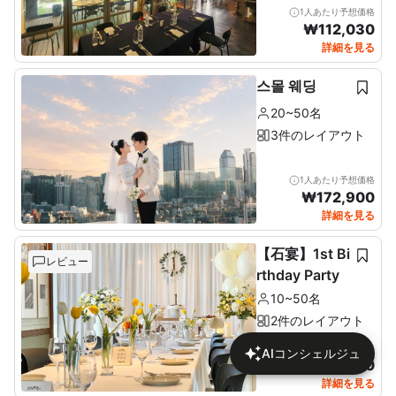
1人あたり予想価格
₩
112,030
詳細を見る
스몰 웨딩
20~50名
3件のレイアウト
1人あたり予想価格
₩
172,900
詳細を見る
【石宴】1st Bi
レビュー
rthday Party
10~50名
2件のレイアウト
1人あたり予想価格
AIコンシェルジュ
₩
137,680
詳細を見る