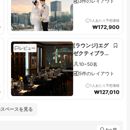
3件のレイアウト
格
1人あたり予想価格
0
₩
172,900
[ラウンジ]エグ
レビュー
ゼクティブラウ
ンジ＆テラス全
10~50名
階（11F）
5件のレイアウト
格
1人あたり予想価格
0
₩
127,010
のスペースを見る