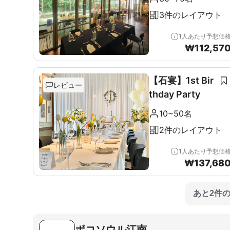
3件のレイアウト
1人あたり予想価
₩
112,57
【石宴】1st Bir
レビュー
thday Party
10~50名
2件のレイアウト
1人あたり予想価
₩
137,68
あと2件
ボコソウル江南