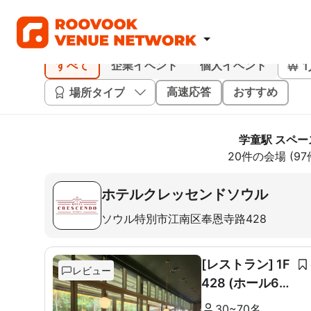
すべて
企業イベント
個人イベント
場所タイプ
高速応答
おすすめ
学童駅 スペー
20件の会場 (9
ホテルクレッセンドソウル
ソウル特別市江南区奉恩寺路428
[レストラン] 1F
レビュー
428 (ホール60
席+ルーム10席)
30~70名