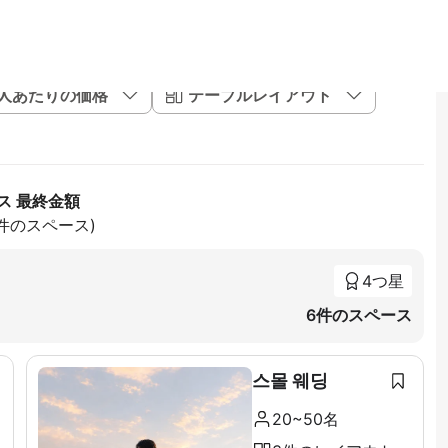
1人あたりの価格
テーブルレイアウト
ス 最終金額
7件のスペース)
4つ星
6件のスペース
스몰 웨딩
20~50名