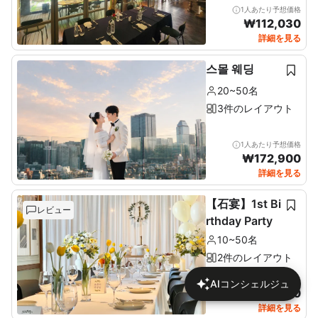
1人あたり予想価格
₩
112,030
詳細を見る
스몰 웨딩
20~50名
3件のレイアウト
1人あたり予想価格
₩
172,900
詳細を見る
【石宴】1st Bi
レビュー
rthday Party
10~50名
2件のレイアウト
1人あたり予想価格
AIコンシェルジュ
₩
137,680
詳細を見る