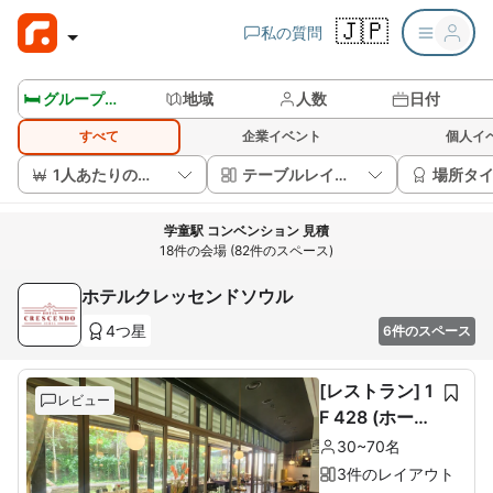
🇯🇵
私の質問
🛏️ グループルームを見る
地域
人数
日付
すべて
企業イベント
個人イ
1人あたりの価格
テーブルレイアウト
場所タ
学童駅 コンベンション 見積
18件の会場 (82件のスペース)
ホテルクレッセンドソウル
4つ星
6件のスペース
[レストラン] 1
レビュー
F 428 (ホール
60席+ルーム1
30~70名
0席)
3件のレイアウト