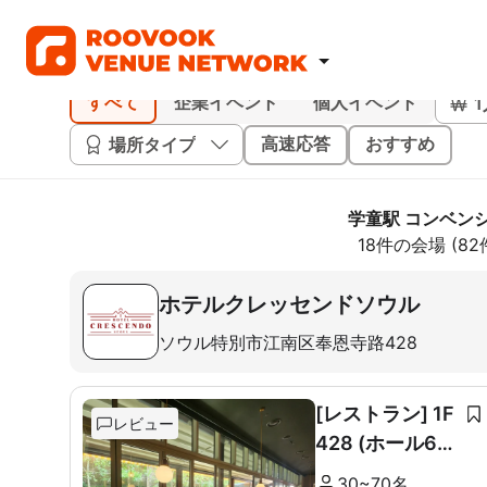
すべて
企業イベント
個人イベント
場所タイプ
高速応答
おすすめ
学童駅 コンベン
18件の会場 (8
ホテルクレッセンドソウル
ソウル特別市江南区奉恩寺路428
[レストラン] 1F
レビュー
428 (ホール60
席+ルーム10席)
30~70名