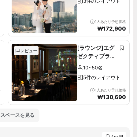
3件のレイアウト
格
1人あたり予想価格
0
₩
172,900
[ラウンジ]エグ
レビュー
ゼクティブラウ
ンジ＆テラス全
10~50名
階（11F）
5件のレイアウト
格
1人あたり予想価格
0
₩
130,690
のスペースを見る