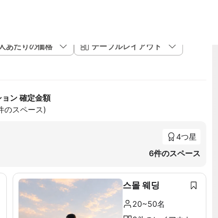
1人あたりの価格
テーブルレイアウト
ション 確定金額
2件のスペース)
4つ星
6件のスペース
스몰 웨딩
20~50名