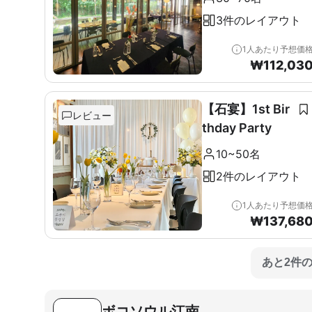
3件のレイアウト
1人あたり予想価
₩
112,03
【石宴】1st Bir
レビュー
thday Party
10~50名
2件のレイアウト
1人あたり予想価
₩
137,68
あと2件
ボコソウル江南