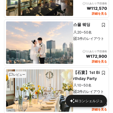
1人あたり予想価格
₩
112,570
詳細を見る
스몰 웨딩
20~50名
3件のレイアウト
1人あたり予想価格
₩
172,900
詳細を見る
【石宴】1st Bi
レビュー
rthday Party
10~50名
2件のレイアウト
1人あたり予想価格
AIコンシェルジュ
₩
137,680
詳細を見る