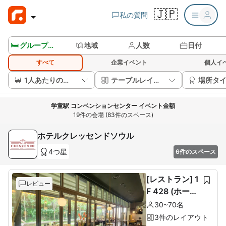
🇯🇵
私の質問
🛏️ グループルームを見る
地域
人数
日付
すべて
企業イベント
個人イ
1人あたりの価格
テーブルレイアウト
場所タ
学童駅 コンベンションセンター イベント金額
19件の会場 (83件のスペース)
ホテルクレッセンドソウル
4つ星
6件のスペース
[レストラン] 1
レビュー
F 428 (ホール
60席+ルーム1
30~70名
0席)
3件のレイアウト