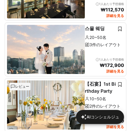
1人あたり予想価格
₩
112,570
詳細を見る
스몰 웨딩
20~50名
3件のレイアウト
1人あたり予想価格
₩
172,900
詳細を見る
【石宴】1st Bi
レビュー
rthday Party
10~50名
2件のレイアウト
1人あたり予想価格
AIコンシェルジュ
₩
137,680
詳細を見る