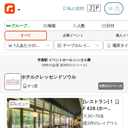
🇯🇵
私の質問
🛏️ グループルームを見る
地域
人数
日付
すべて
企業イベント
個人イ
1人あたりの価格
テーブルレイアウト
場所タ
学童駅 イベントホール レンタル費
19件の会場 (83件のスペース)
ホテルクレッセンドソウル
4つ星
6件のスペース
[レストラン] 1
レビュー
F 428 (ホール
60席+ルーム1
30~70名
0席)
3件のレイアウト