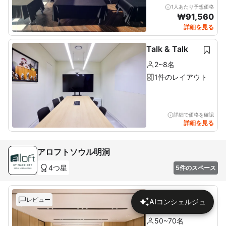
1人あたり予想価格
₩
91,560
詳細を見る
Talk & Talk
2~8名
1件のレイアウト
詳細で価格を確認
詳細を見る
アロフトソウル明洞
4つ星
5件のスペース
バリオス 1+2
レビュー
AIコンシェルジュ
+NOOK
50~70名