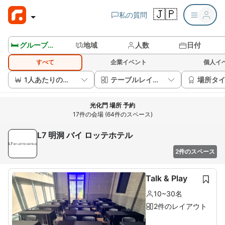
🇯🇵
私の質問
🛏️ グループルームを見る
地域
人数
日付
すべて
企業イベント
個人イ
1人あたりの価格
テーブルレイアウト
場所タ
光化門 場所 予約
17件の会場 (64件のスペース)
L7 明洞 バイ ロッテホテル
2件のスペース
Talk & Play
10~30名
2件のレイアウト