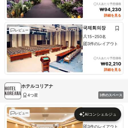
1人あたり予想価格
₩
94,230
詳細を見る
국제회의장
レビュー
15~250名
3件のレイアウト
1人あたり予想価格
₩
62,210
詳細を見る
ホテルコリアナ
4つ星
3件のスペース
ダイヤモンド
レビュー
AIコンシェルジュ
100~450名
3件のレイアウト