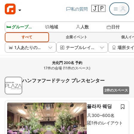
🇯🇵
私の質問
🛏️ グループルームを見る
地域
人数
日付
すべて
企業イベント
個人イ
1人あたりの価格
テーブルレイアウト
場所タ
光化門 200名 予約
17件の会場 (11件のスペース)
ハンファフードテック プレスセンター
2件のスペース
플라자 웨딩
300~600名
1件のレイアウト