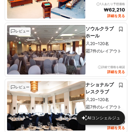
1人あたり予想価格
₩
62,210
詳細を見る
ソウルクラブ
レビュー
ホール
20~120名
7件のレイアウト
詳細で価格を確認
詳細を見る
ナショナルプ
レビュー
レスクラブ
20~120名
7件のレイアウト
1人あたり予想価格
AIコンシェルジュ
₩
56,980
詳細を見る