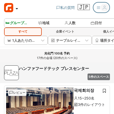
🇯🇵
私の質問
🛏️ グループルームを見る
地域
人数
日付
すべて
企業イベント
個人イ
1人あたりの価格
テーブルレイアウト
場所タ
光化門 100名 予約
17件の会場 (20件のスペース)
ハンファフードテック プレスセンター
5件のスペース
국제회의장
レビュー
15~250名
3件のレイアウト