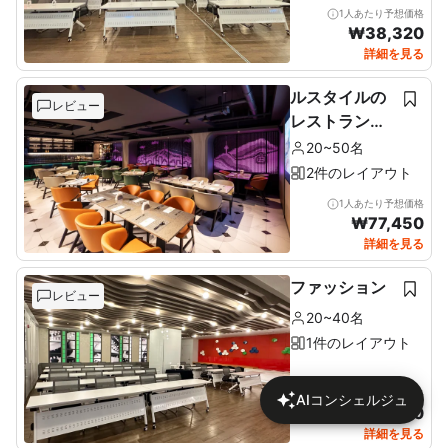
1人あたり予想価格
₩
38,320
詳細を見る
ルスタイルの
レビュー
レストラン＆
ルーフトップ
20~50名
2件のレイアウト
1人あたり予想価格
₩
77,450
詳細を見る
ファッション
レビュー
20~40名
1件のレイアウト
1人あたり予想価格
AIコンシェルジュ
₩
46,170
詳細を見る