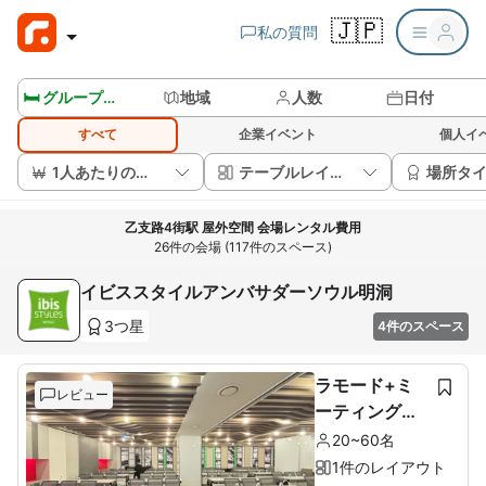
🇯🇵
私の質問
🛏️ グループルームを見る
地域
人数
日付
すべて
企業イベント
個人イ
1人あたりの価格
テーブルレイアウト
場所タ
乙支路4街駅 屋外空間 会場レンタル費用
26件の会場 (117件のスペース)
イビススタイルアンバサダーソウル明洞
3つ星
4件のスペース
ラモード+ミ
レビュー
ーティングル
ーム
20~60名
1件のレイアウト