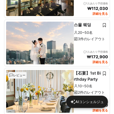
1人あたり予想価格
₩
112,030
詳細を見る
스몰 웨딩
20~50名
3件のレイアウト
1人あたり予想価格
₩
172,900
詳細を見る
【石宴】1st Bi
レビュー
rthday Party
10~50名
2件のレイアウト
1人あたり予想価格
AIコンシェルジュ
₩
137,680
詳細を見る