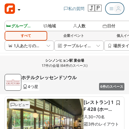
🇯🇵
私の質問
🛏️ グループルームを見る
地域
人数
日付
すべて
企業イベント
個人イ
1人あたりの価格
テーブルレイアウト
場所タ
シンノンヒョン駅 宴会場
17件の会場 (64件のスペース)
ホテルクレッセンドソウル
4つ星
6件のスペース
[レストラン] 1
レビュー
F 428 (ホール
60席+ルーム1
30~70名
0席)
3件のレイアウト