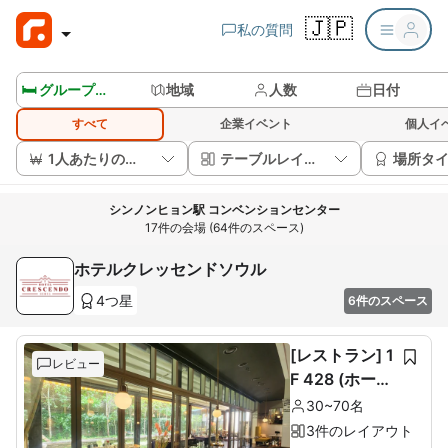
🇯🇵
私の質問
🛏️ グループルームを見る
地域
人数
日付
すべて
企業イベント
個人イ
1人あたりの価格
テーブルレイアウト
場所タ
シンノンヒョン駅 コンベンションセンター
17件の会場 (64件のスペース)
ホテルクレッセンドソウル
4つ星
6件のスペース
[レストラン] 1
レビュー
F 428 (ホール
60席+ルーム1
30~70名
0席)
3件のレイアウト