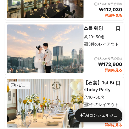
1人あたり予想価格
₩
112,030
詳細を見る
스몰 웨딩
20~50名
3件のレイアウト
1人あたり予想価格
₩
172,900
詳細を見る
【石宴】1st Bi
レビュー
rthday Party
10~50名
2件のレイアウト
1人あたり予想価格
AIコンシェルジュ
₩
137,680
詳細を見る