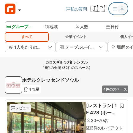
🇯🇵
私の質問
🛏️ グループルームを見る
地域
人数
日付
すべて
企業イベント
個人イ
1人あたりの価格
テーブルレイアウト
場所タ
カロスギル 50名 レンタル
16件の会場 (32件のスペース)
ホテルクレッセンドソウル
4つ星
4件のスペース
[レストラン] 1
レビュー
F 428 (ホール
60席+ルーム1
30~70名
0席)
3件のレイアウト