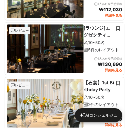
1人あたり予想価格
₩
112,030
詳細を見る
[ラウンジ]エ
レビュー
グゼクティブ
ラウンジ＆テ
10~50名
ラス全階（11F
5件のレイアウト
）
1人あたり予想価格
₩
130,690
詳細を見る
【石宴】1st Bi
レビュー
rthday Party
10~50名
2件のレイアウト
1人あたり予想価格
AIコンシェルジュ
₩
137,680
詳細を見る