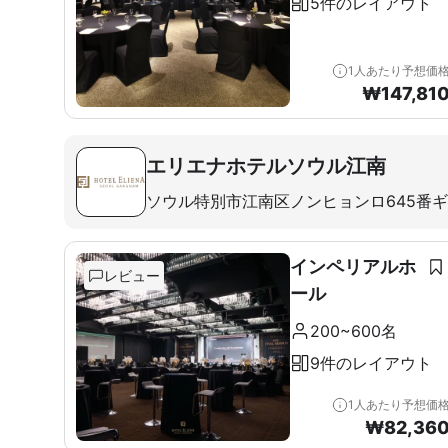
5件のレイアウト
1人あたり予想価
₩
147,81
エリエナホテルソウル江南
ソウル特別市江南区ノンヒョンロ645番
インペリアルホ
レビュー
ール
200~600名
9件のレイアウト
1人あたり予想価
₩
82,36