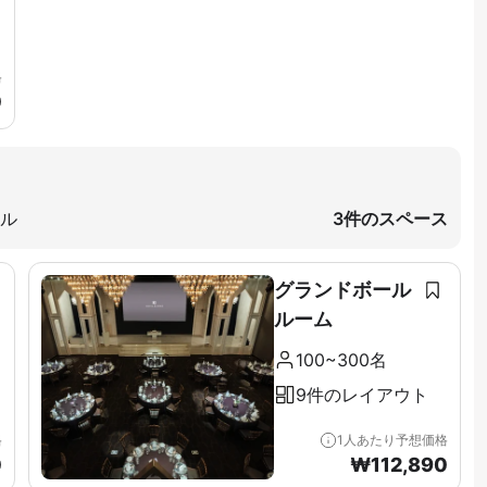
格
0
ギル
3件のスペース
グランドボール
ルーム
100~300名
9件のレイアウト
格
1人あたり予想価格
0
₩
112,890