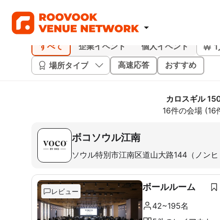
すべて
企業イベント
個人イベント
場所タイプ
高速応答
おすすめ
カロスギル 15
16件の会場 (1
ボコソウル江南
ソウル特別市江南区道山大路144（ノン
ボールルーム
レビュー
42~195名